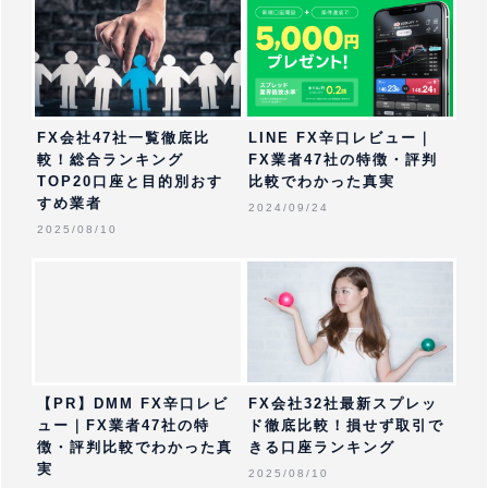
FX会社47社一覧徹底比
LINE FX辛口レビュー｜
較！総合ランキング
FX業者47社の特徴・評判
TOP20口座と目的別おす
比較でわかった真実
すめ業者
2024/09/24
2025/08/10
【PR】DMM FX辛口レビ
FX会社32社最新スプレッ
ュー｜FX業者47社の特
ド徹底比較！損せず取引で
徴・評判比較でわかった真
きる口座ランキング
実
2025/08/10