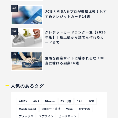
JCBとVISAをプロが徹底比較！おす
すめクレジットカード14選
クレジットカードランク一覧【2026
年版】｜最上級から誰でも作れるカ
ードまで
危険な副業サイトに騙されるな！本
当に稼げる副業16選
人気のあるタグ
AMEX
ANA
Diners
FX 比較
JAL
JCB
Mastercard
QRコード決済
Visa
おすすめ
アメックス
エアライン
カードローン