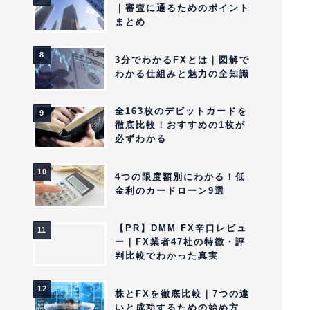
｜審査に通るためのポイント
まとめ
3分でわかるFXとは｜図解で
わかる仕組みと魅力の全知識
全163枚のデビットカードを
徹底比較！おすすめの1枚が
必ずわかる
4つの限度額別にわかる！低
金利のカードローン9選
【PR】DMM FX辛口レビュ
ー｜FX業者47社の特徴・評
判比較でわかった真実
株とFXを徹底比較｜7つの違
いと成功するための始め方