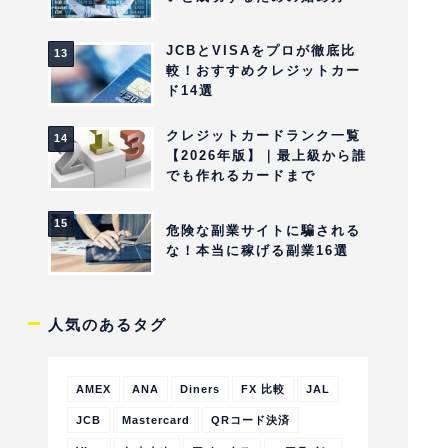
JCBとVISAをプロが徹底比
較！おすすめクレジットカー
ド14選
クレジットカードランク一覧
【2026年版】｜最上級から誰
でも作れるカードまで
危険な副業サイトに騙される
な！本当に稼げる副業16選
人気のあるタグ
AMEX
ANA
Diners
FX 比較
JAL
JCB
Mastercard
QRコード決済