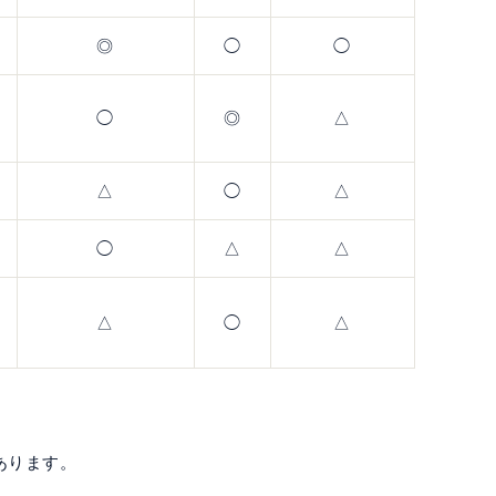
◎
◯
◯
◯
◎
△
△
◯
△
◯
△
△
△
◯
△
があります。