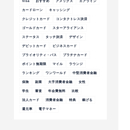
Visa
おすすめ
アメックス
エアライン
カードローン
キャッシング
クレジットカード
コンタクトレス決済
ゴールドカード
スターアライアンス
ステータス
タッチ決済
デザイン
デビットカード
ビジネスカード
プライオリティ・パス
プラチナカード
ポイント無期限
マイル
ラウンジ
ランキング
ワンワールド
中堅消費者金融
保険
副業
大手消費者金融
女性
学生
審査
年会費無料
比較
法人カード
消費者金融
特典
稼げる
還元率
電子マネー