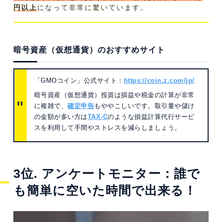
円以上
になって非常に驚いています。
暗号資産（仮想通貨）のおすすめサイト
「GMOコイン」公式サイト：
https://coin.z.com/jp/
暗号資産（仮想通貨）投資は損益や税金の計算が非常
に複雑で、
確定申告
もややこしいです。取引量や儲け
の金額が多い方は
TAX-C
のような損益計算代行サービ
スを利用して手間やストレスを減らしましょう。
3位. アンケートモニター：誰で
も簡単に空いた時間で出来る！