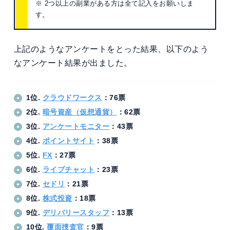
※ 2つ以上の副業がある方は全て記入をお願いしま
す。
上記のようなアンケートをとった結果、以下のよう
なアンケート結果が出ました。
1位.
クラウドワークス
：76票
2位.
暗号資産（仮想通貨）
：62票
3位.
アンケートモニター
：43票
4位.
ポイントサイト
：38票
5位.
FX
：27票
6位.
ライブチャット
：23票
7位.
セドリ
：21票
8位.
株式投資
：18票
9位.
デリバリースタッフ
：13票
10位.
覆面捜査官
：9票