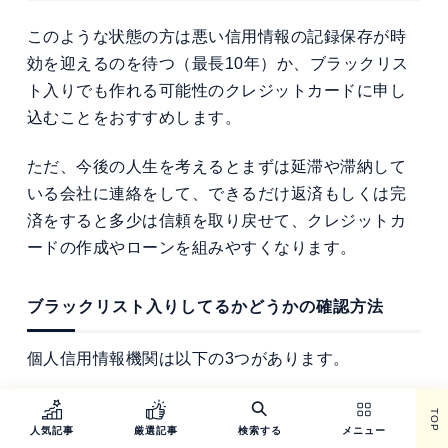
このような状態の方は悪い信用情報の記録保存が時
効を迎えるのを待つ（最長10年）か、ブラックリス
ト入りでも作れる可能性のクレジットカードに申し
込むことをおすすめします。
ただ、今後の人生を考えるとまずは延滞や滞納して
いる会社に連絡をして、できるだけ返済もしくは完
済をすると多少は信頼を取り戻せて、クレジットカ
ードの作成やローンを組みやすくなります。
ブラックリスト入りしてるかどうかの確認方法
個人信用情報機関は以下の3つがあります。
TOP
CIC（株式会社シー・アイ・シー）：主にクレジットカ
人気記事
厳選記事
検索する
メニュー
ード会社、信販会社系が利用