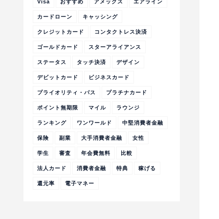
Visa
おすすめ
アメックス
エアライン
カードローン
キャッシング
クレジットカード
コンタクトレス決済
ゴールドカード
スターアライアンス
ステータス
タッチ決済
デザイン
デビットカード
ビジネスカード
プライオリティ・パス
プラチナカード
ポイント無期限
マイル
ラウンジ
ランキング
ワンワールド
中堅消費者金融
保険
副業
大手消費者金融
女性
学生
審査
年会費無料
比較
法人カード
消費者金融
特典
稼げる
還元率
電子マネー