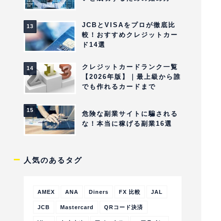
JCBとVISAをプロが徹底比
較！おすすめクレジットカー
ド14選
クレジットカードランク一覧
【2026年版】｜最上級から誰
でも作れるカードまで
危険な副業サイトに騙される
な！本当に稼げる副業16選
人気のあるタグ
AMEX
ANA
Diners
FX 比較
JAL
JCB
Mastercard
QRコード決済