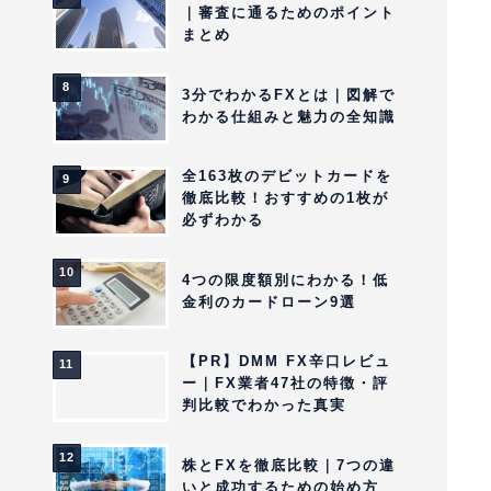
｜審査に通るためのポイント
まとめ
3分でわかるFXとは｜図解で
わかる仕組みと魅力の全知識
全163枚のデビットカードを
徹底比較！おすすめの1枚が
必ずわかる
4つの限度額別にわかる！低
金利のカードローン9選
【PR】DMM FX辛口レビュ
ー｜FX業者47社の特徴・評
判比較でわかった真実
株とFXを徹底比較｜7つの違
いと成功するための始め方