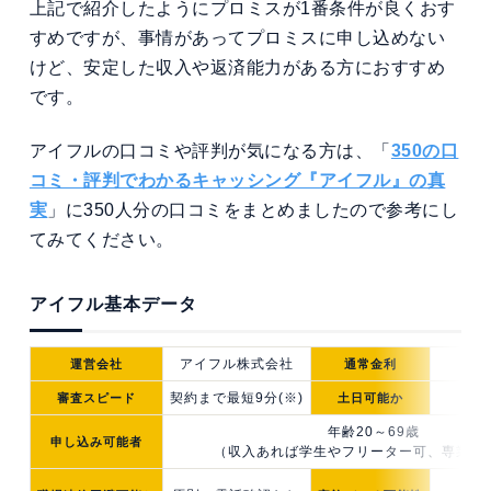
上記で紹介したようにプロミスが1番条件が良くおす
すめですが、事情があってプロミスに申し込めない
けど、安定した収入や返済能力がある方におすすめ
です。
アイフルの口コミや評判が気になる方は、「
350の口
コミ・評判でわかるキャッシング『アイフル』の真
実
」に350人分の口コミをまとめましたので参考にし
てみてください。
アイフル基本データ
アイフル株式会社
3.0
運営会社
通常金利
契約まで最短9分(※)
審査スピード
土日
可能か
年齢20～69歳
申し込み可能者
（収入あれば学生やフリーター可、専業主