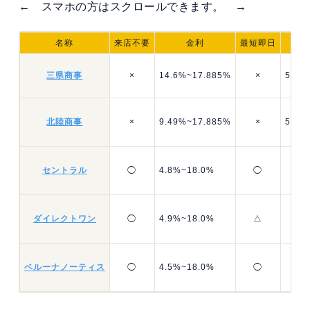
← スマホの方はスクロールできます。 →
名称
来店不要
金利
最短即日
三県商事
×
14.6%~17.885%
×
50も
北陸商事
×
9.49%~17.885%
×
50も
セントラル
◯
4.8%~18.0%
◯
ダイレクトワン
◯
4.9%~18.0%
△
ベルーナノーティス
◯
4.5%~18.0%
◯