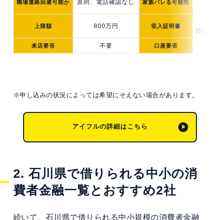
原則、電話確認なし
職場連絡回避可能か
家族バレる可能性
(W
5
800万円
上限額
収入証明書
他社合計
不要
来店要否
口座要否
※申し込みの状況によっては希望にそえない場合があります。
アイフルの詳細はこちら
2. 石川県で借りられる中小の消
費者金融一覧とおすすめ2社
続いて、石川県で借りられる中小規模の消費者金融