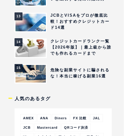
JCBとVISAをプロが徹底比
較！おすすめクレジットカー
ド14選
クレジットカードランク一覧
【2026年版】｜最上級から誰
でも作れるカードまで
危険な副業サイトに騙される
な！本当に稼げる副業16選
人気のあるタグ
AMEX
ANA
Diners
FX 比較
JAL
JCB
Mastercard
QRコード決済