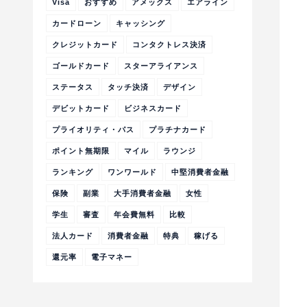
Visa
おすすめ
アメックス
エアライン
カードローン
キャッシング
クレジットカード
コンタクトレス決済
ゴールドカード
スターアライアンス
ステータス
タッチ決済
デザイン
デビットカード
ビジネスカード
プライオリティ・パス
プラチナカード
ポイント無期限
マイル
ラウンジ
ランキング
ワンワールド
中堅消費者金融
保険
副業
大手消費者金融
女性
学生
審査
年会費無料
比較
法人カード
消費者金融
特典
稼げる
還元率
電子マネー