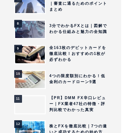
｜審査に通るためのポイント
まとめ
3分でわかるFXとは｜図解で
わかる仕組みと魅力の全知識
全163枚のデビットカードを
徹底比較！おすすめの1枚が
必ずわかる
4つの限度額別にわかる！低
金利のカードローン9選
【PR】DMM FX辛口レビュ
ー｜FX業者47社の特徴・評
判比較でわかった真実
株とFXを徹底比較｜7つの違
いと成功するための始め方