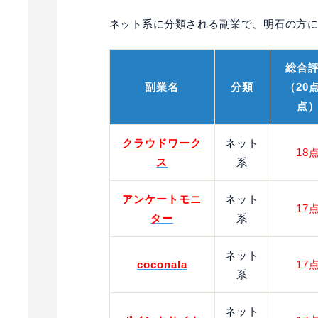
ネット系に分類される副業で、明石の方に
総合
副業名
分類
（20
点
クラウドワーク
ネット
18
ス
系
アンケートモニ
ネット
17
ター
系
ネット
coconala
17
系
ネット