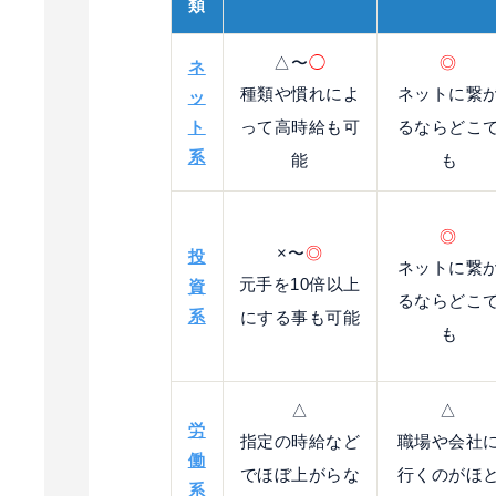
類
△〜
◯
◎
ネ
種類や慣れによ
ネットに繋
ッ
ト
って高時給も可
るならどこ
系
能
も
◎
×〜
◎
投
ネットに繋
元手を10倍以上
資
るならどこ
系
にする事も可能
も
△
△
労
指定の時給など
職場や会社
働
でほぼ上がらな
行くのがほ
系