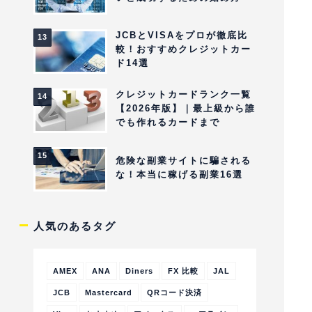
JCBとVISAをプロが徹底比
較！おすすめクレジットカー
ド14選
クレジットカードランク一覧
【2026年版】｜最上級から誰
でも作れるカードまで
危険な副業サイトに騙される
な！本当に稼げる副業16選
人気のあるタグ
AMEX
ANA
Diners
FX 比較
JAL
JCB
Mastercard
QRコード決済