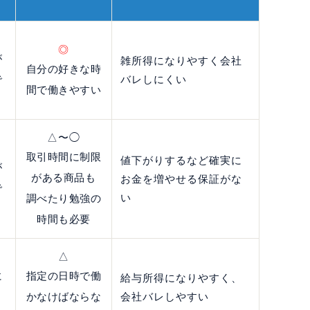
◎
が
雑所得になりやすく会社
自分の好きな時
で
バレしにくい
間で働きやすい
△〜◯
取引時間に制限
値下がりするなど確実に
が
がある商品も
お金を増やせる保証がな
で
い
調べたり勉強の
時間も必要
△
に
指定の日時で働
給与所得になりやすく、
と
かなけばならな
会社バレしやすい