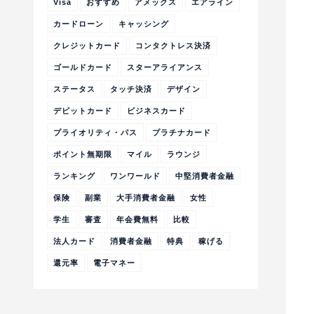
Visa
おすすめ
アメックス
エアライン
カードローン
キャッシング
クレジットカード
コンタクトレス決済
ゴールドカード
スターアライアンス
ステータス
タッチ決済
デザイン
デビットカード
ビジネスカード
プライオリティ・パス
プラチナカード
ポイント無期限
マイル
ラウンジ
ランキング
ワンワールド
中堅消費者金融
保険
副業
大手消費者金融
女性
学生
審査
年会費無料
比較
法人カード
消費者金融
特典
稼げる
還元率
電子マネー