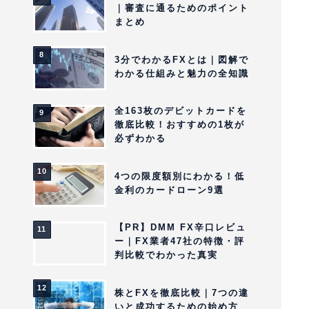
｜審査に通るためのポイント
まとめ
3分でわかるFXとは｜図解で
わかる仕組みと魅力の全知識
全163枚のデビットカードを
徹底比較！おすすめの1枚が
必ずわかる
4つの限度額別にわかる！低
金利のカードローン9選
【PR】DMM FX辛口レビュ
ー｜FX業者47社の特徴・評
判比較でわかった真実
株とFXを徹底比較｜7つの違
いと成功するための始め方