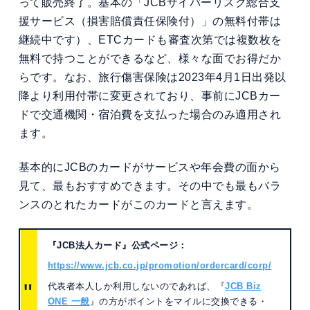
って販売終了。基本の「JCBサイバーリスク総合支
援サービス（損害賠償責任保険付）」の無料付帯は
継続中です）、ETCカードも審査次第では複数枚を
無料で持つことができるなど、様々な面でお得だか
らです。なお、旅行傷害保険は2023年4月1日出発以
降より利用付帯に変更されており、事前にJCBカー
ドで交通機関・宿泊費を支払った場合のみ適用され
ます。
基本的にJCBのカードがサービスや年会費の面から
見て、最もおすすめできます。その中でも最もバラ
ンスのとれたカードがこのカードと言えます。
『JCB法人カード』公式ページ：
https://www.jcb.co.jp/promotion/ordercard/corp/
代表者本人しか利用しないのであれば、『
JCB Biz
ONE 一般
』の方がポイントをマイルに交換できる・