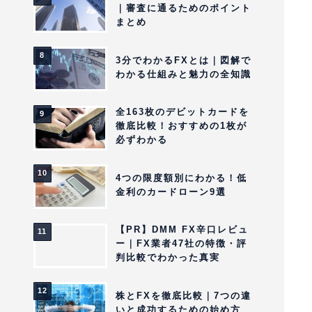
｜審査に通るためのポイント
まとめ
3分でわかるFXとは｜図解で
わかる仕組みと魅力の全知識
全163枚のデビットカードを
徹底比較！おすすめの1枚が
必ずわかる
4つの限度額別にわかる！低
金利のカードローン9選
【PR】DMM FX辛口レビュ
ー｜FX業者47社の特徴・評
判比較でわかった真実
株とFXを徹底比較｜7つの違
いと成功するための始め方