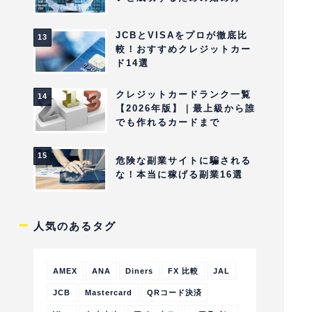
JCBとVISAをプロが徹底比
較！おすすめクレジットカー
ド14選
クレジットカードランク一覧
【2026年版】｜最上級から誰
でも作れるカードまで
危険な副業サイトに騙される
な！本当に稼げる副業16選
人気のあるタグ
AMEX
ANA
Diners
FX 比較
JAL
JCB
Mastercard
QRコード決済