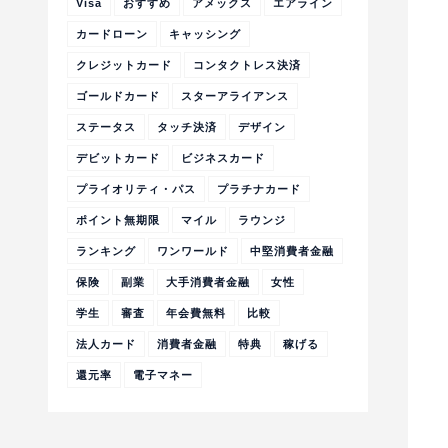
Visa
おすすめ
アメックス
エアライン
カードローン
キャッシング
クレジットカード
コンタクトレス決済
ゴールドカード
スターアライアンス
ステータス
タッチ決済
デザイン
デビットカード
ビジネスカード
プライオリティ・パス
プラチナカード
ポイント無期限
マイル
ラウンジ
ランキング
ワンワールド
中堅消費者金融
保険
副業
大手消費者金融
女性
学生
審査
年会費無料
比較
法人カード
消費者金融
特典
稼げる
還元率
電子マネー