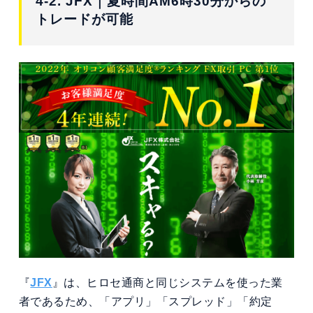
4-2. JFX
｜
夏時間AM6時30分からの
トレードが可能
『
JFX
』は、ヒロセ通商と同じシステムを使った業
者であるため、「アプリ」「スプレッド」「約定