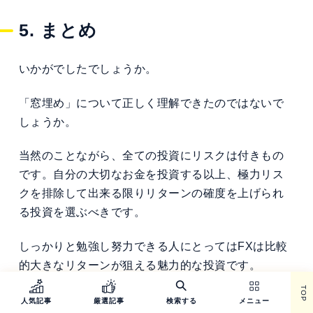
5. まとめ
いかがでしたでしょうか。
「窓埋め」について正しく理解できたのではないで
しょうか。
当然のことながら、全ての投資にリスクは付きもの
です。自分の大切なお金を投資する以上、極力リス
クを排除して出来る限りリターンの確度を上げられ
る投資を選ぶべきです。
しっかりと勉強し努力できる人にとってはFXは比較
的大きなリターンが狙える魅力的な投資です。
TOP
上記の内容をしっかりと理解した上で後悔しない投
人気記事
厳選記事
検索する
メニュー