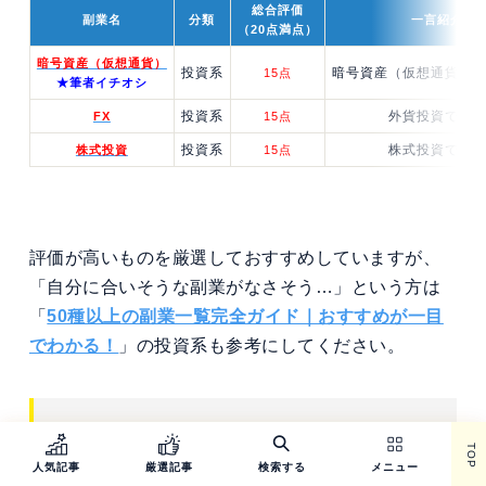
総合評価
副業名
分類
一言紹介
（20点満点）
暗号資産（仮想通貨）
投資系
暗号資産（仮想通貨）
15点
★筆者イチオシ
投資系
外貨投資で稼
FX
15点
投資系
株式投資で稼
株式投資
15点
評価が高いものを厳選しておすすめしていますが、
「自分に合いそうな副業がなさそう…」という方は
「
50種以上の副業一覧完全ガイド｜おすすめが一目
でわかる！
」の投資系も参考にしてください。
暗号資産（仮想通貨）：今最もアツい
TOP
副業！億万長者が狙える！
人気記事
厳選記事
検索する
メニュー