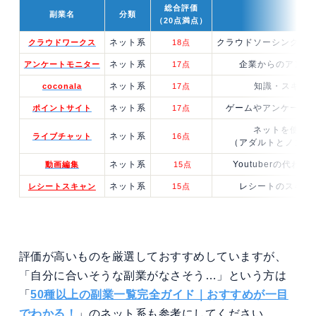
総合評価
副業名
分類
一
（20点満点）
ネット系
クラウドソーシングサ
クラウドワークス
18点
ネット系
企業からのアンケ
アンケートモニター
17点
ネット系
知識・スキルを
coconala
17点
ネット系
ゲームやアンケート
ポイントサイト
17点
ネットを使い
ネット系
ライブチャット
16点
（アダルトとノンア
ネット系
Youtuberの代
動画編集
15点
ネット系
レシートのスキャ
レシートスキャン
15点
評価が高いものを厳選しておすすめしていますが、
「自分に合いそうな副業がなさそう…」という方は
「
50種以上の副業一覧完全ガイド｜おすすめが一目
でわかる！
」のネット系も参考にしてください。