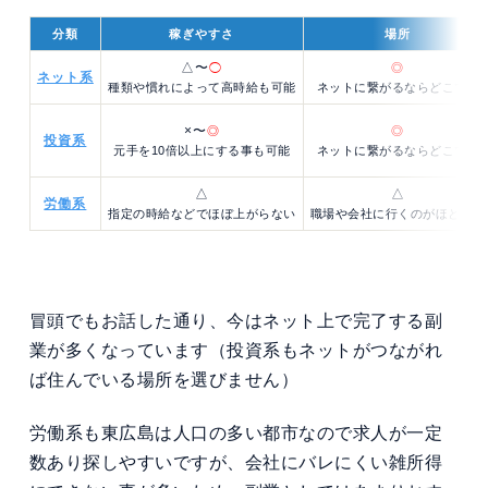
分類
稼ぎやすさ
場所
△〜
◯
◎
ネット系
種類や慣れによって高時給も可能
ネットに繋がるならどこでも
×〜
◎
◎
投資系
元手を10倍以上にする事も可能
ネットに繋がるならどこでも
△
△
労働系
指定の時給などでほぼ上がらない
職場や会社に行くのがほとんど
冒頭でもお話した通り、今はネット上で完了する副
業が多くなっています（投資系もネットがつながれ
ば住んでいる場所を選びません）
労働系も東広島は人口の多い都市なので求人が一定
数あり探しやすいですが、会社にバレにくい雑所得