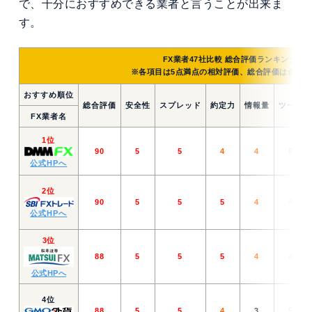
で、十分におすすめできる業者と言うことが出来ま
す。
FX業者47社比較 総合評価ランキング
TO
※各項目は5点満点の相対評価、総合評価は合計点を
おすすめ順位
総合評価
安全性
スプレッド
約定力
情報量
ツール
FX業者名
1位
90
5
5
4
4
5
公式HPへ
2位
90
5
5
5
4
4
公式HPへ
3位
88
5
5
5
4
4
公式HPへ
4位
88
5
5
4
3
5