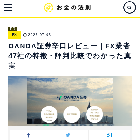
PR
FX
2026.07.03
OANDA証券辛口レビュー｜FX業者
47社の特徴・評判比較でわかった真
実
B!