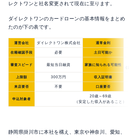
レクトワンと社名変更されて現在に至ります。
ダイレクトワンのカードローンの基本情報をまとめ
たのが下の表です。
ダイレクトワン株式会社
4.
運営会社
通常金利
必要
在籍確認手段
土日可能か
最短当日融資
審査スピード
家族に知られる可能性
(店頭
300万円
上限額
収入証明書
不要
来店要否
口座要否
20歳～69歳
申込対象者
（安定した収入があること）
静岡県掛川市に本社を構え、東京や神奈川、愛知、