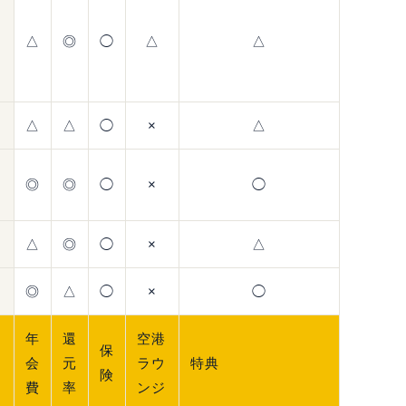
△
◎
◯
△
△
新
△
△
◯
×
△
◎
◎
◯
×
◯
△
◎
◯
×
△
◎
△
◯
×
◯
年
還
空港
保
会
元
ラウ
特典
険
費
率
ンジ