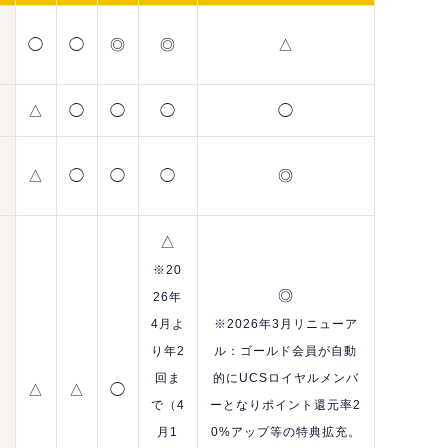
集
◯
◯
◎
◎
△
△
◯
◯
◯
◯
△
◯
◯
◯
◎
△
※20
◎
26年
4月よ
※2026年3月リニューア
り年2
ル：ゴールド会員が自動
回ま
的にUCSロイヤルメンバ
△
△
◯
で（4
ーとなりポイント還元率2
月1
0%アップ等の特典拡充。