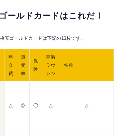
安ゴールドカードはこれだ！
格安ゴールドカードは下記の13枚です。
年
還
空港
保
会
元
ラウ
特典
険
費
率
ンジ
n
△
◎
◯
△
△
新