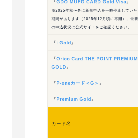
『
GDO MUFG CARD Gold Visa
』
※2025年秋〜冬に新規申込を一時停止していた
期間があります（2025年12月頃に再開）。最
の申込状況は公式サイトをご確認ください。
『
i Gold
』
『
Orico Card THE POINT PREMIUM
GOLD
』
『
P-oneカード＜G＞
』
『
Premium Gold
』
カード名