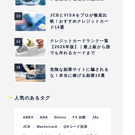
JCBとVISAをプロが徹底比
較！おすすめクレジットカー
ド14選
クレジットカードランク一覧
【2026年版】｜最上級から誰
でも作れるカードまで
危険な副業サイトに騙される
な！本当に稼げる副業16選
人気のあるタグ
AMEX
ANA
Diners
FX 比較
JAL
JCB
Mastercard
QRコード決済