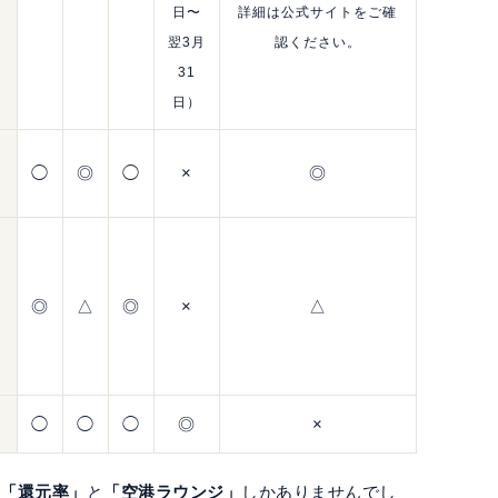
日〜
詳細は公式サイトをご確
翌3月
認ください。
31
日）
◯
◎
◯
×
◎
◎
△
◎
×
△
◯
◯
◯
◎
×
は
「還元率」
と
「空港ラウンジ」
しかありませんでし