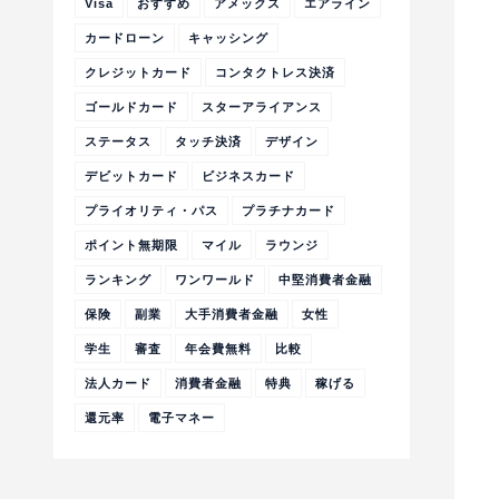
Visa
おすすめ
アメックス
エアライン
カードローン
キャッシング
クレジットカード
コンタクトレス決済
ゴールドカード
スターアライアンス
ステータス
タッチ決済
デザイン
デビットカード
ビジネスカード
プライオリティ・パス
プラチナカード
ポイント無期限
マイル
ラウンジ
ランキング
ワンワールド
中堅消費者金融
保険
副業
大手消費者金融
女性
学生
審査
年会費無料
比較
法人カード
消費者金融
特典
稼げる
還元率
電子マネー