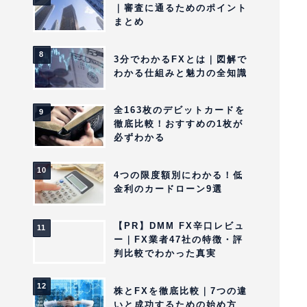
｜審査に通るためのポイント
まとめ
3分でわかるFXとは｜図解で
わかる仕組みと魅力の全知識
全163枚のデビットカードを
徹底比較！おすすめの1枚が
必ずわかる
4つの限度額別にわかる！低
金利のカードローン9選
【PR】DMM FX辛口レビュ
ー｜FX業者47社の特徴・評
判比較でわかった真実
株とFXを徹底比較｜7つの違
いと成功するための始め方