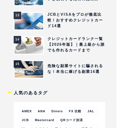
JCBとVISAをプロが徹底比
較！おすすめクレジットカー
ド14選
クレジットカードランク一覧
【2026年版】｜最上級から誰
でも作れるカードまで
危険な副業サイトに騙される
な！本当に稼げる副業16選
人気のあるタグ
AMEX
ANA
Diners
FX 比較
JAL
JCB
Mastercard
QRコード決済