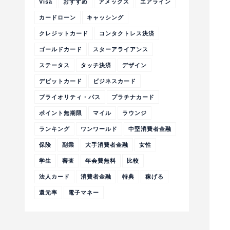
Visa
おすすめ
アメックス
エアライン
カードローン
キャッシング
クレジットカード
コンタクトレス決済
ゴールドカード
スターアライアンス
ステータス
タッチ決済
デザイン
デビットカード
ビジネスカード
プライオリティ・パス
プラチナカード
ポイント無期限
マイル
ラウンジ
ランキング
ワンワールド
中堅消費者金融
保険
副業
大手消費者金融
女性
学生
審査
年会費無料
比較
法人カード
消費者金融
特典
稼げる
還元率
電子マネー