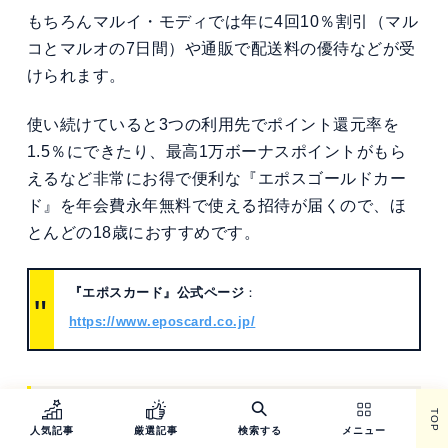
もちろんマルイ・モディでは年に4回10％割引（マル
コとマルオの7日間）や通販で配送料の優待などが受
けられます。
使い続けていると3つの利用先でポイント還元率を
1.5％にできたり、最高1万ボーナスポイントがもら
えるなど非常にお得で便利な『エポスゴールドカー
ド』を年会費永年無料で使える招待が届くので、ほ
とんどの18歳におすすめです。
『エポスカード』公式ページ
：
https://www.eposcard.co.jp/
TOP
3-5. 『JALカード navi（学生専
人気記事
厳選記事
検索する
メニュー