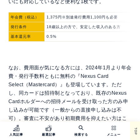
いにも対応しているなど便利な1枚です。
年会費（税込）
1,375円※別途発行費用1,100円も必要
発行条件
18歳以上の方で、安定した収入のある方
基本還元率
0.5%
なお、費用面が気になる方には、2024年1月より年会
費・発行手数料ともに無料の『Nexus Card
Select（Mastercard）』も登場しています。ただ
し、同カードは招待制となっており、既存のNexus
Cardホルダーへの招待メールを受け取った方のみ申
し込みが可能です（一般からの直接申し込みは不
可）。審査に不安があり初期費用を抑えたい方はこ
ちらも選択肢として検討してみてください。※最新
TOP
情報は公式サイトをご確認ください。
人気記事
厳選記事
検索する
メニュー