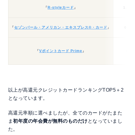
『
R-styleカード
』
1.05%
『
セゾンパール・アメリカン・エキスプレス®・カード
』
0.5%
『
Vポイントカード Prime
』
1%
以上が高還元クレジットカードランキングTOP5＋2
となっています。
高還元率順に選べましたが、全てのカードがたまた
ま
初年度の年会費が無料のものだけ
となっていまし
た。