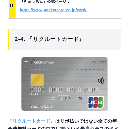
『P-one Wiz』公式ページ：
https://www.pocketcard.co.jp/card/
2-4. 『リクルートカード』
『
リクルートカード
』は
リボ払いではない全ての年
会費無料カードの中で1.2%という最高クラスのポイ