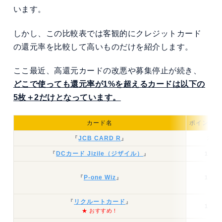
います。
しかし、この比較表では客観的にクレジットカード
の還元率を比較して高いものだけを紹介します。
ここ最近、高還元カードの改悪や募集停止が続き、
どこで使っても還元率が1%を超えるカードは以下の
5枚＋2だけとなっています。
カード名
ポイント還
『
JCB CARD R
』
2％
『
DCカード Jizile（ジザイル）
』
1.5%
『
P-one Wiz
』
1.3%
『
リクルートカード
』
1.2%
★ おすすめ！