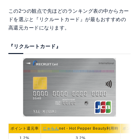
この2つの観点で先ほどのランキング表の中からカー
ドを選ぶと『リクルートカード』が最もおすすめの
高還元カードになります。
『リクルートカード』
ポイント還元率
じゃらん
net・Hot Pepper Beauty利用時
ポンパレ
1.2%
3.2%
4.