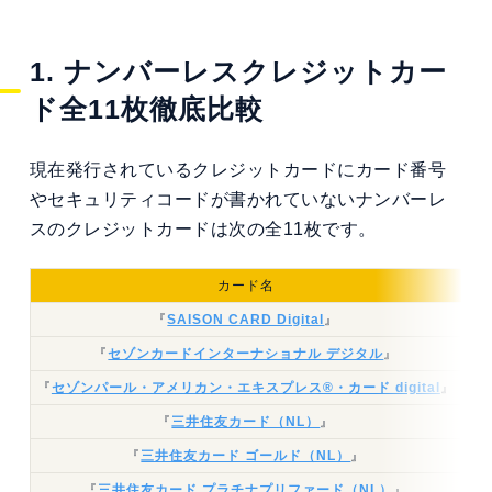
1. ナンバーレスクレジットカー
ド全11枚徹底比較
現在発行されているクレジットカードにカード番号
やセキュリティコードが書かれていないナンバーレ
スのクレジットカードは次の全11枚です。
カード名
『
SAISON CARD Digital
』
『
セゾンカードインターナショナル デジタル
』
『
セゾンパール・アメリカン・エキスプレス®・カード digital
』
無
『
三井住友カード（NL）
』
『
三井住友カード ゴールド（NL）
』
『
三井住友カード プラチナプリファード（NL）
』