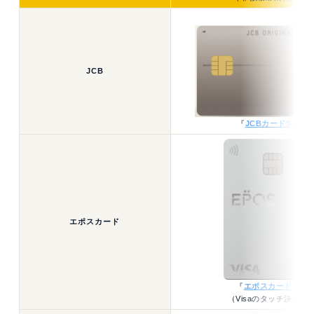
JCB
『
JCBカードS
』
エポスカード
『
エポスカード
』
（Visaのタッチ決済）