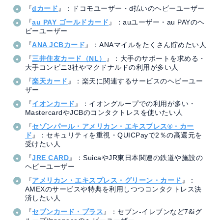
『
dカード
』：ドコモユーザー・d払いのヘビーユーザー
『
au PAY ゴールドカード
』：auユーザー・au PAYのヘ
ビーユーザー
『
ANA JCBカード
』：ANAマイルをたくさん貯めたい人
『
三井住友カード（NL）
』：大手のサポートを求める・
大手コンビニ3社やマクドナルドの利用が多い人
『
楽天カード
』：楽天に関連するサービスのヘビーユー
ザー
『
イオンカード
』：イオングループでの利用が多い・
MastercardやJCBのコンタクトレスを使いたい人
『
セゾンパール・アメリカン・エキスプレス®・カー
ド
』：セキュリティを重視・QUICPayで2％の高還元を
受けたい人
『
JRE CARD
』：SuicaやJR東日本関連の鉄道や施設の
ヘビーユーザー
『
アメリカン・エキスプレス・グリーン・カード
』：
AMEXのサービスや特典を利用しつつコンタクトレス決
済したい人
『
セブンカード・プラス
』：セブン-イレブンなど7&iグ