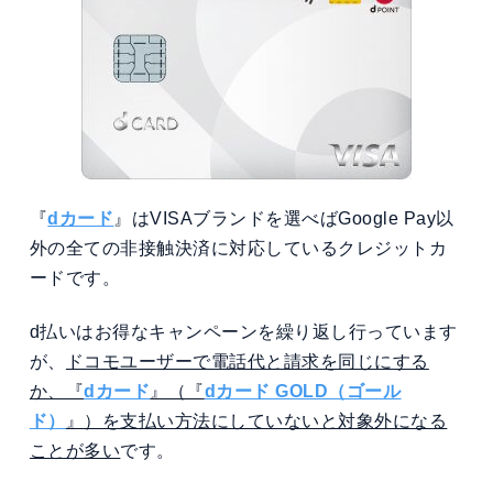
『
dカード
』はVISAブランドを選べばGoogle Pay以
外の全ての非接触決済に対応しているクレジットカ
ードです。
d払いはお得なキャンペーンを繰り返し行っています
が、
ドコモユーザーで電話代と請求を同じにする
か、『
dカード
』（『
dカード GOLD（ゴール
ド）
』）を支払い方法にしていないと対象外になる
ことが多い
です。