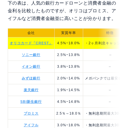
下の表は、人気の銀行カードローンと消費者金融の
金利を比較したものですが、オリコはプロミス、ア
イフルなど消費者金融並に高いことが分かります。
会社
実質年率
特徴
オリコカード「CREST」
4.5%~18.0%
・2ヶ月利息キャッシュ
ソニー銀行
2.5%~13.8%
–
イオン銀行
3.8%~13.8%
–
みずほ銀行
2.0%~14.0%
メガバンクでは最安金利
楽天銀行
1.9%~14.5%
–
SBI新生銀行
4.5%~14.8%
–
プロミス
2.5％～18.0％
・無利息期間最大30日
アイフル
3.0%~18.0%
・無利息期間最大30日