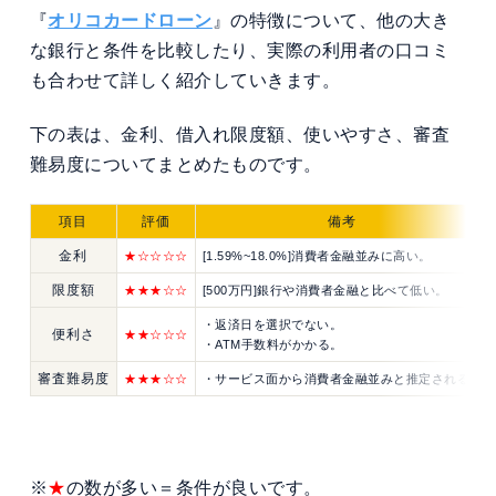
『
オリコカードローン
』の特徴について、他の大き
な銀行と条件を比較したり、実際の利用者の口コミ
も合わせて詳しく紹介していきます。
下の表は、金利、借入れ限度額、使いやすさ、審査
難易度についてまとめたものです。
項目
評価
備考
金利
★
☆
☆
☆☆
[1.59%~18.0%]消費者金融並みに高い。
限度額
★★★
☆☆
[500万円]銀行や消費者金融と比べて低い。
・返済日を選択でない。
便利さ
★★
☆
☆
☆
・ATM手数料がかかる。
審査難易度
★
★
★☆☆
・サービス面から消費者金融並みと推定される。
※
★
の数が多い＝条件が良いです。