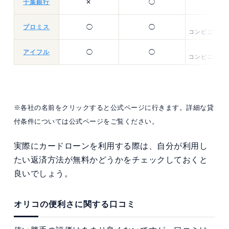
千葉銀行
✕
◯
返済
プロミス
◯
◯
コンビニ提携A
アイフル
◯
◯
コンビニ提携A
※各社の名前をクリックすると公式ページに行きます。詳細な貸
付条件については公式ページをご覧ください。
実際にカードローンを利用する際は、自分が利用し
たい返済方法が無料かどうかをチェックしておくと
良いでしょう。
オリコの便利さに関する口コミ