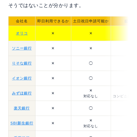
そうではないことが分かります。
会社名
即日利用できるか
土日祝日申請可能か
提携A
オリコ
✕
✕
ソニー銀行
✕
✕
りそな銀行
✕
◯
イオン銀行
✕
◯
✕
みずほ銀行
✕
対応なし
コンビニ提携A
楽天銀行
✕
◯
✕
SBI新生銀行
✕
対応なし