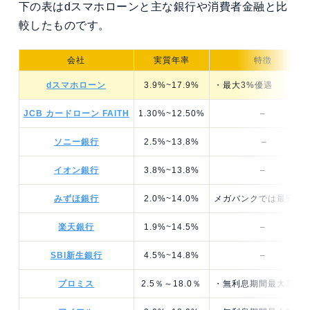
下の表はdスマホローンと主な銀行や消費者金融と比
較したものです。
会社
実質年率
特徴
dスマホローン
3.9%~17.9%
・最大3%優遇
JCB カードローン FAITH
1.30%~12.50%
–
ソニー銀行
2.5%~13.8%
–
イオン銀行
3.8%~13.8%
–
みずほ銀行
2.0%~14.0%
メガバンクでは最安金
楽天銀行
1.9%~14.5%
–
SBI新生銀行
4.5%~14.8%
–
プロミス
2.5％～18.0％
・無利息期間最大30日