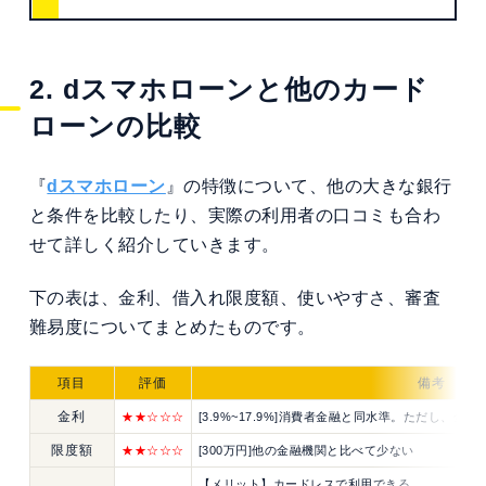
2. dスマホローンと他のカード
ローンの比較
『
dスマホローン
』の特徴について、他の大きな銀行
と条件を比較したり、実際の利用者の口コミも合わ
せて詳しく紹介していきます。
下の表は、金利、借入れ限度額、使いやすさ、審査
難易度についてまとめたものです。
項目
評価
備考
金利
★
★
☆
☆☆
[3.9%~17.9%]消費者金融と同水準。ただし、
限度額
★
★
☆
☆☆
[300万円]他の金融機関と比べて少ない
【メリット】カードレスで利用できる