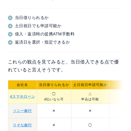
当日借りられるか
土日祝日でも申請可能か
借入・返済時の提携ATM手数料
返済日を選択・指定できるか
これらの観点を見てみると、当日借入できる点で優
れていると言えそうです。
会社名
当日借りられるか
土日祝日申請可能か
提携
◯
△
dスマホローン
d払いなら可
申込は可能
利用
ソニー銀行
✕
✕
りそな銀行
✕
◯