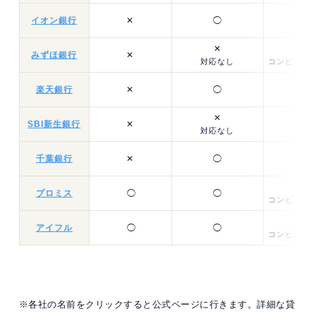
イオン銀行
✕
◯
✕
みずほ銀行
✕
対応なし
コンビニ提携
楽天銀行
✕
◯
✕
SBI新生銀行
✕
対応なし
千葉銀行
✕
◯
返
プロミス
◯
◯
コンビニ提携
アイフル
◯
◯
コンビニ提携
※各社の名前をクリックすると公式ページに行きます。詳細な貸