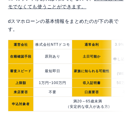
モでなくても使うことができます。
dスマホローンの基本情報をまとめたのが下の表で
す。
株式会社NTTドコモ
3.9%~17
運営会社
通常金利
△
原則あり
在籍確認手段
土日
可能か
申し込みは
低
最短即日
審査スピード
家族に知られる可能性
(WEB完
1万円~100万円
50万円
上限額
収入証明書
不要
不要
来店要否
口座要否
満20～65歳未満
申込対象者
（安定的な収入がある方)